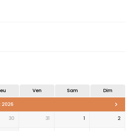
eu
Ven
Sam
Dim
t 2026
30
31
1
2