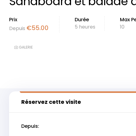
Sandboard et balade 
Prix
Durée
Max P
5 heures
10
€
55.00
Depuis
GALERIE
Réservez cette visite
Depuis: