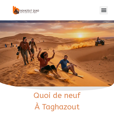
Quoi de neuf
À Taghazout