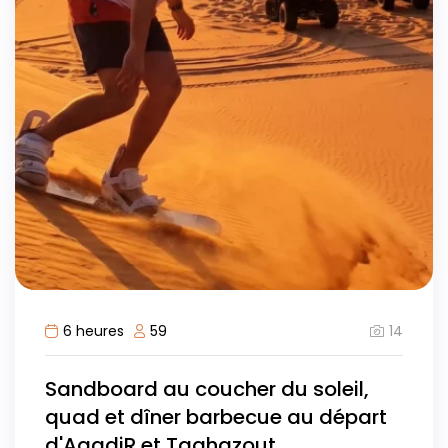
14
6 heures
59
Sandboard au coucher du soleil,
quad et dîner barbecue au départ
d'AgadiR et Taghazout