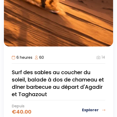
14
6 heures
60
Surf des sables au coucher du
soleil, balade à dos de chameau et
dîner barbecue au départ d'Agadir
et Taghazout
Depuis
Explorer
€
40.00