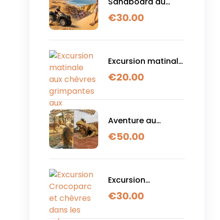
Sandboard au
coucher du soleil,
€
30.00
quad au départ
d'AgadiR et
Taghazout
Excursion matinale
aux chèvres
€
20.00
grimpantes aux
arganiers au
départ d'Agadir
Aventure au
Crocoparc et au
€
50.00
Lion Park depuis
Agadir ou
Taghazout
Excursion
Crocoparc et
€
30.00
chèvres dans les
arbres au départ