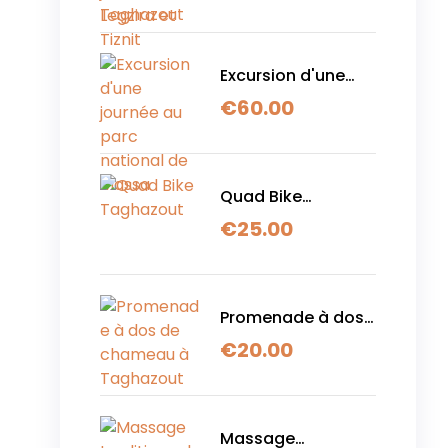
et Tiznit
Excursion d'une
journée au parc
€
60.00
national de Massa
Quad Bike
Taghazout
€
25.00
Promenade à dos
de chameau à
€
20.00
Taghazout
Massage