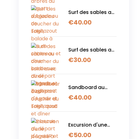
d'Agadir ou de
Taghazout
Surf des sables au
coucher du soleil,
€
40.00
balade à dos de
chameau et dîner
barbecue au
départ d'Agadir et
Surf des sables au
Taghazout
coucher du soleil
€
30.00
avec dîner
barbecue au
départ d'Agadir et
Taghazout
Sandboard au
coucher du soleil,
€
40.00
quad et dîner
barbecue au
départ d'AgadiR et
Taghazout
Excursion d'une
journée à Legzira
€
50.00