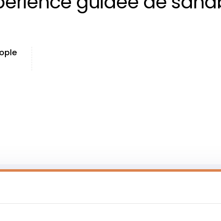
érience guidée de sandb
ople