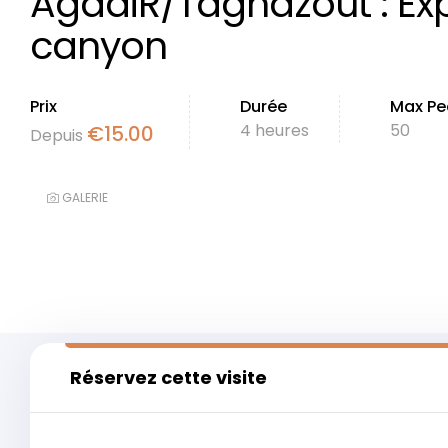
AgadiR/Taghazout : Exp
canyon
Prix
Durée
Max Pe
4 heures
50
€
15.00
Depuis
GALERIE
Réservez cette visite