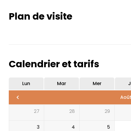
Plan de visite
Calendrier et tarifs
Lun
Mar
Mer
J
Aoû
27
28
29
3
4
5